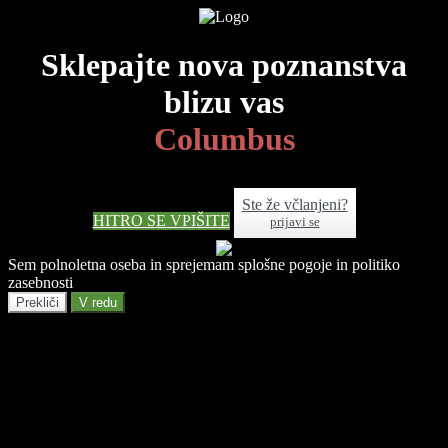
Sklepajte nova poznanstva
blizu vas
Columbus
Ste že včlanjeni?
HITRO SE VPIŠITE
prijavi se
Sem polnoletna oseba in sprejemam splošne pogoje in politiko
zasebnosti
Prekliči
V redu